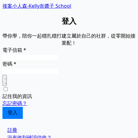
接案小人森-Kelly奈醬子 School
登入
帶你學，陪你一起穩扎穩打建立屬於自己的社群，從零開始接
業配！
電子信箱
*
密碼
*
記住我的資訊
忘記密碼？
註冊
沒有收到確認信件？